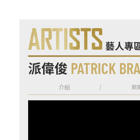
藝人專
派偉俊
PATRICK BR
介紹
新