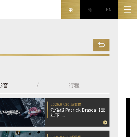
繁
簡
EN
影音
行程
2026.07.30
派偉俊
派偉俊 Patrick Brasca【去
年下 .....
2026.07.16
派偉俊