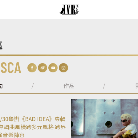
區
ASCA
聞
作品
/30舉辦《BAD IDEA》專輯
 專輯曲風橫跨多元風格 跨界
強音樂陣容