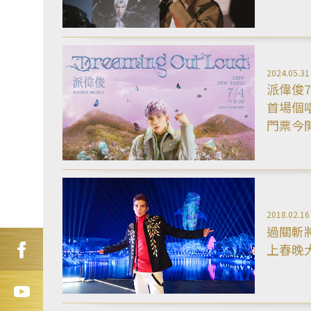
2024.05.31
派偉俊7/
首場個唱「
門票今
2018.02.16
過關斬
上春晚