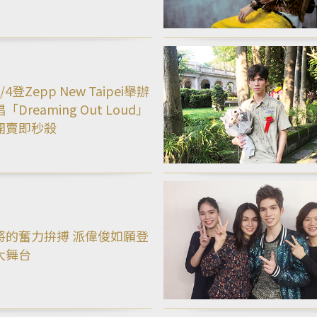
4登Zepp New Taipei舉辦
Dreaming Out Loud」
開賣即秒殺
將的奮力拚搏 派偉俊如願登
大舞台