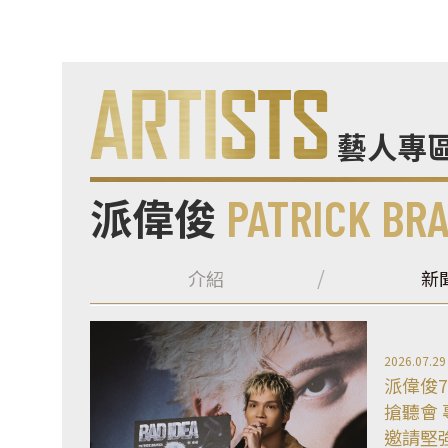
藝人專
派偉俊
PATRICK BR
介紹
新
2026.07.29
派偉俊7
搶聽會
邀請堅