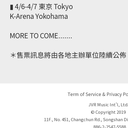
▮ 4/6-4/7 東京 Tokyo
K-Arena Yokohama
MORE TO COME.......
＊售票訊息將由各地主辦單位陸續公佈
Term of Service & Privacy Po
JVR Music Int'l, Ltd
© Copyright 2019
11F., No. 451, Changchun Rd., Songshan Dis
886-2-2547-5588