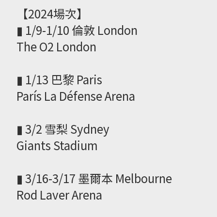
【2024場次】
▮ 1/9-1/10 倫敦 London
The O2 London
▮ 1/13 巴黎 Paris
París La Défense Arena
▮ 3/2 雪梨 Sydney
Giants Stadium
▮ 3/16-3/17 墨爾本 Melbourne
Rod Laver Arena