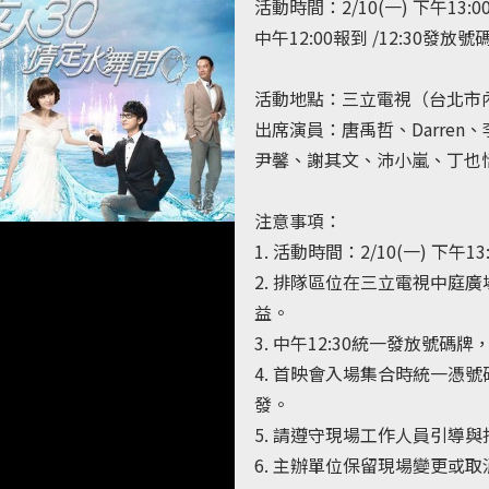
活動時間：2/10(一) 下午13:00-
中午12:00報到 /12:30發放號
活動地點：三立電視（台北市內
出席演員：唐禹哲、Darre
尹馨、謝其文、沛小嵐、丁也
注意事項：
1. 活動時間：2/10(一) 下午13:0
2. 排隊區位在三立電視中庭
益。
3. 中午12:30統一發放號
4. 首映會入場集合時統一憑
發。
5. 請遵守現場工作人員引導
6. 主辦單位保留現場變更或